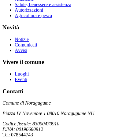
Salute, benessere e assistenza
Autorizzazioni
Agricoltura e pesca
Novità
Notizie
Comunicati
Avvisi
Vivere il comune
Luoghi
Eventi
Contatti
Comune di Noragugume
Piazza IV Novembre 1 08010 Noragugume NU
Codice fiscale: 83000470910
P.IVA: 00196680912
Tel: 078544743