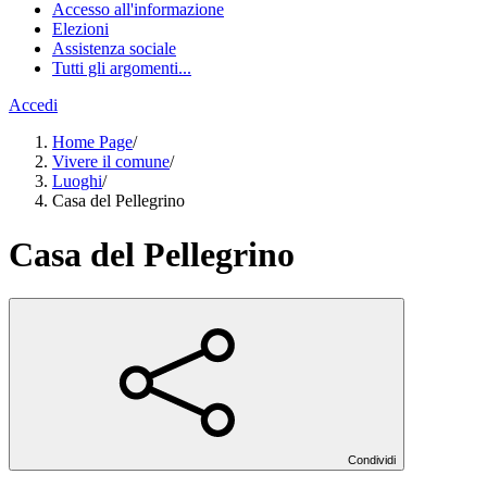
Accesso all'informazione
Elezioni
Assistenza sociale
Tutti gli argomenti...
Accedi
Home Page
/
Vivere il comune
/
Luoghi
/
Casa del Pellegrino
Casa del Pellegrino
Condividi