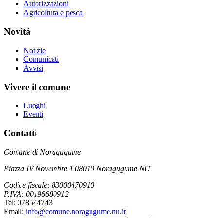
Autorizzazioni
Agricoltura e pesca
Novità
Notizie
Comunicati
Avvisi
Vivere il comune
Luoghi
Eventi
Contatti
Comune di Noragugume
Piazza IV Novembre 1 08010 Noragugume NU
Codice fiscale: 83000470910
P.IVA: 00196680912
Tel: 078544743
Email:
info@comune.noragugume.nu.it