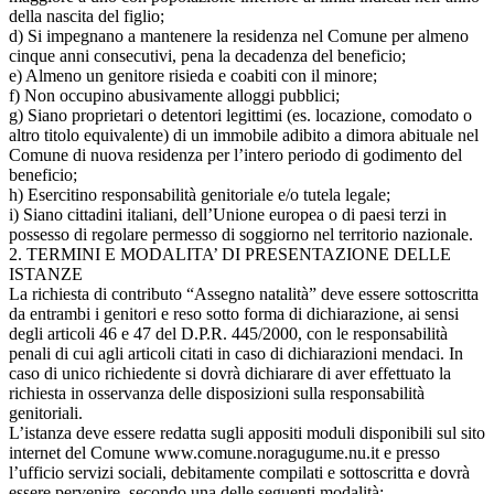
della nascita del figlio;
d) Si impegnano a mantenere la residenza nel Comune per almeno
cinque anni consecutivi, pena la decadenza del beneficio;
e) Almeno un genitore risieda e coabiti con il minore;
f) Non occupino abusivamente alloggi pubblici;
g) Siano proprietari o detentori legittimi (es. locazione, comodato o
altro titolo equivalente) di un immobile adibito a dimora abituale nel
Comune di nuova residenza per l’intero periodo di godimento del
beneficio;
h) Esercitino responsabilità genitoriale e/o tutela legale;
i) Siano cittadini italiani, dell’Unione europea o di paesi terzi in
possesso di regolare permesso di soggiorno nel territorio nazionale.
2. TERMINI E MODALITA’ DI PRESENTAZIONE DELLE
ISTANZE
La richiesta di contributo “Assegno natalità” deve essere sottoscritta
da entrambi i genitori e reso sotto forma di dichiarazione, ai sensi
degli articoli 46 e 47 del D.P.R. 445/2000, con le responsabilità
penali di cui agli articoli citati in caso di dichiarazioni mendaci. In
caso di unico richiedente si dovrà dichiarare di aver effettuato la
richiesta in osservanza delle disposizioni sulla responsabilità
genitoriali.
L’istanza deve essere redatta sugli appositi moduli disponibili sul sito
internet del Comune www.comune.noragugume.nu.it e presso
l’ufficio servizi sociali, debitamente compilati e sottoscritta e dovrà
essere pervenire, secondo una delle seguenti modalità: