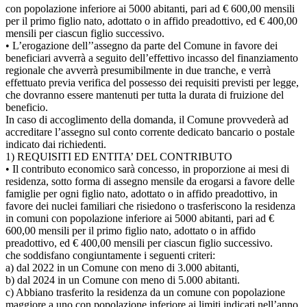
con popolazione inferiore ai 5000 abitanti, pari ad € 600,00 mensili
per il primo figlio nato, adottato o in affido preadottivo, ed € 400,00
mensili per ciascun figlio successivo.
• L’erogazione dell’’assegno da parte del Comune in favore dei
beneficiari avverrà a seguito dell’effettivo incasso del finanziamento
regionale che avverrà presumibilmente in due tranche, e verrà
effettuato previa verifica del possesso dei requisiti previsti per legge,
che dovranno essere mantenuti per tutta la durata di fruizione del
beneficio.
In caso di accoglimento della domanda, il Comune provvederà ad
accreditare l’assegno sul conto corrente dedicato bancario o postale
indicato dai richiedenti.
1) REQUISITI ED ENTITA’ DEL CONTRIBUTO
• Il contributo economico sarà concesso, in proporzione ai mesi di
residenza, sotto forma di assegno mensile da erogarsi a favore delle
famiglie per ogni figlio nato, adottato o in affido preadottivo, in
favore dei nuclei familiari che risiedono o trasferiscono la residenza
in comuni con popolazione inferiore ai 5000 abitanti, pari ad €
600,00 mensili per il primo figlio nato, adottato o in affido
preadottivo, ed € 400,00 mensili per ciascun figlio successivo.
che soddisfano congiuntamente i seguenti criteri:
a) dal 2022 in un Comune con meno di 3.000 abitanti,
b) dal 2024 in un Comune con meno di 5.000 abitanti.
c) Abbiano trasferito la residenza da un comune con popolazione
maggiore a uno con popolazione inferiore ai limiti indicati nell’anno