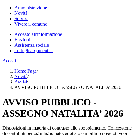
Amministrazione
Novità
Servizi
Vivere il comune
Accesso all'informazione
Elezioni
Assistenza sociale
Tutti gli argomenti...
Accedi
Home Page
/
Novità
/
Avvisi
/
AVVISO PUBBLICO - ASSEGNO NATALITA’ 2026
AVVISO PUBBLICO -
ASSEGNO NATALITA’ 2026
Disposizioni in materia di contrasto allo spopolamento. Concessione
di contributi per ogni figlio nato, adottato o in affido preadottivo a